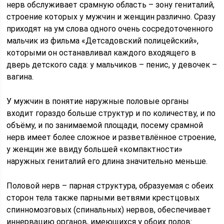
нерв обслуживает срамную область – зону гениталий,
строение которых у мужчин и женщин различно. Сразу
приходят на ум слова одного очень сосредоточенного
мальчик из фильма «Детсадовский полицейский»,
которыми он останавливал каждого входящего в
дверь детского сада: у мальчиков – пенис, у девочек –
вагина.
У мужчин в понятие наружные половые органы
входит гораздо больше структур и по количеству, и по
объёму, и по занимаемой площади, посему срамной
нерв имеет более сложное и разветвлённое строение,
у женщин же ввиду большей «компактности»
наружных гениталий его длина значительно меньше.
Половой нерв – парная структура, образуемая с обеих
сторон тела также парными ветвями крестцовых
спинномозговых (спинальных) нервов, обеспечивает
иннервацию органов, имеющихся у обоих полов: