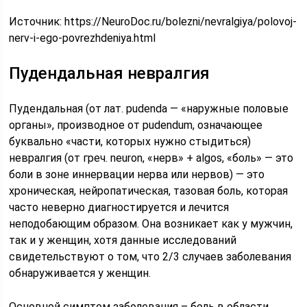
Источник:
https://NeuroDoc.ru/bolezni/nevralgiya/polovoj-
nerv-i-ego-povrezhdeniya.html
Пудендальная невралгия
Пудендальная (от лат. pudenda — «наружные половые
органы», производное от pudendum, означающее
буквально «части, которых нужно стыдиться)
невралгия (от греч. neuron, «нерв» + algos, «боль» — это
боли в зоне иннервации нерва или нервов) — это
хроническая, нейропатическая, тазовая боль, которая
часто неверно диагностируется и лечится
неподобающим образом. Она возникает как у мужчин,
так и у женщин, хотя данные исследований
свидетельствуют о том, что 2/3 случаев заболевания
обнаруживается у женщин.
Основной симптом заболевания – боль в области