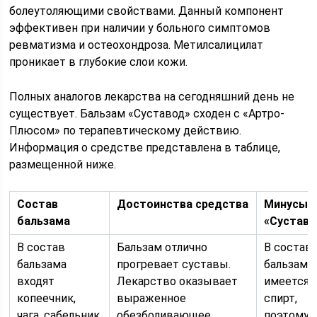
болеутоляющими свойствами. Данный компонент
эффективен при наличии у больного симптомов
ревматизма и остеохондроза. Метилсалицилат
проникает в глубокие слои кожи.
Полных аналогов лекарства на сегодняшний день не
существует. Бальзам «Суставод» сходен с «Артро-
Плюсом» по терапевтическому действию.
Информация о средстве представлена в таблице,
размещенной ниже.
Состав
Достоинства средства
Минусы
бальзама
«Суставо
В состав
Бальзам отлично
В состав
бальзама
прогревает суставы.
бальзама
входят
Лекарство оказывает
имеется
копеечник,
выраженное
спирт,
чага, сабельник
обезболивающее,
поэтому 