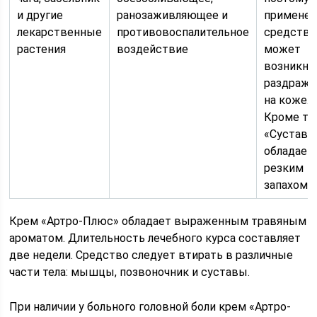
и другие
ранозаживляющее и
применен
лекарственные
противовоспалительное
средства
растения
воздействие
может
возникну
раздраже
на коже.
Кроме тог
«Суставо
обладает
резким
запахом
Крем «Артро-Плюс» обладает выраженным травяным
ароматом. Длительность лечебного курса составляет
две недели. Средство следует втирать в различные
части тела: мышцы, позвоночник и суставы.
При наличии у больного головной боли крем «Артро-