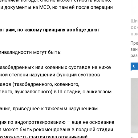
ли документы на МСЭ, но там ей после операции
Ши
ос
отрим, по какому принципу вообще дают
пр
Пре
зан
инвалидности могут быть:
раз
0
азобедренных или коленных суставов не ниже
нной степени нарушений функций суставов
авов (тазобедренного, коленного,
вого, лучезапястного) в III стадии, с анкилозом
ание, приведшее к тяжелым нарушениям
ация по эндопротезированию — еще не основание
ия может быть рекомендована в поздней стадии
озможность снятия ряда ограничений