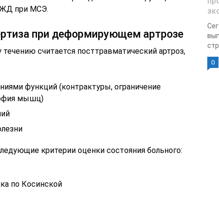
пр
ОЖД при МСЭ.
эк
Сег
ертиза при деформирующем артрозе
вып
стр
течению считается посттравматический артроз,
0
иями функций (контрактуры, ограничение
рофия мышц)
ний
олезни
ледующие критерии оценки состояния больного:
ка по Косинской