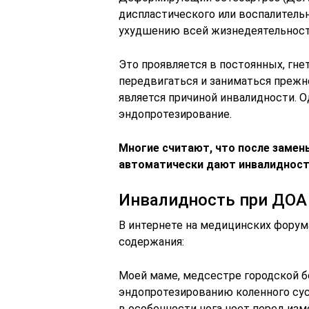
диспластического или воспалитель
ухудшению всей жизнедеятельност
Это проявляется в постоянных, гн
передвигаться и заниматься преж
является причиной инвалидности. 
эндопротезирование.
Многие считают, что после замен
автоматически дают инвалиднос
Инвалидность при ДОА 
В интернете на медицинских форум
содержания:
Моей маме, медсестре городской б
эндопротезированию коленного суст
в особенности нога ноет перед изм