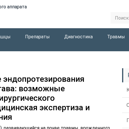
ого аппарата
ышцы
Препараты
Диагностика
Травмы
е эндопротезирования
тава: возможные
ирургического
ицинская экспертиза и
ния
, развивающийся на почве травмы, врожденного