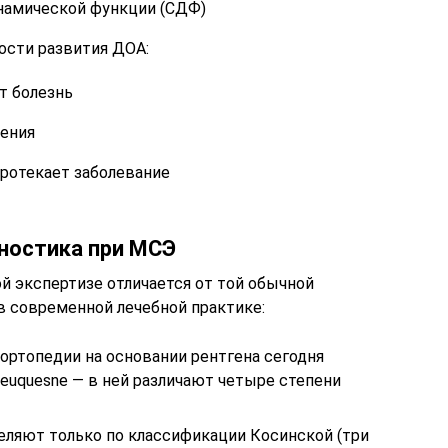
намической функции (СДФ)
ости развития ДОА:
т болезнь
рения
ротекает заболевание
ностика при МСЭ
й экспертизе отличается от той обычной
в современной лечебной практике:
й ортопедии на основании рентгена сегодня
euquesne — в ней различают четыре степени
еляют только по классификации Косинской (три