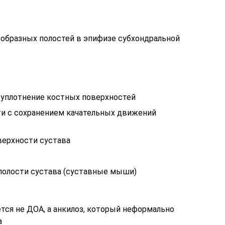
ообразных полостей в эпифизе субхондральной
 уплотнение костных поверхностей
и с сохранением качательных движений
верхности сустава
полости сустава (суставные мыши)
тся не ДОА, а анкилоз, который неформально
а