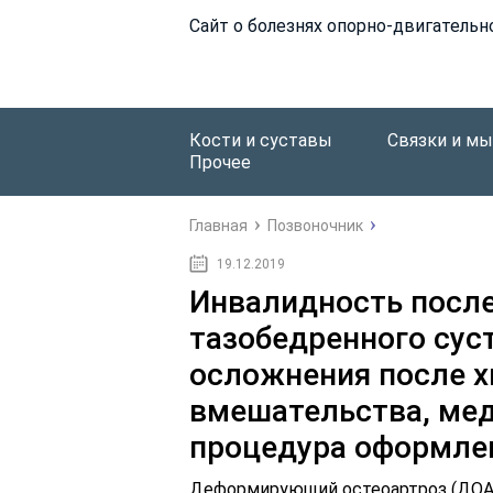
Сайт о болезнях опорно-двигательн
Кости и суставы
Связки и м
Прочее
Главная
Позвоночник
19.12.2019
Инвалидность посл
тазобедренного сус
осложнения после х
вмешательства, мед
процедура оформле
Деформирующий остеоартроз (ДОА)