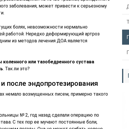
ного заболевания, может привести к серьезному
и.
етущих болях, невозможности нормально
ней работой. Нередко деформирующий артроз
Одним из методов лечения ДОА является
ы коленного или тазобедренного сустава
ть
. Так ли это?
и после эндопротезирования
ах немало возмущенных писем, примерно такого
ольницы № 2, год назад сделали операцию по
ава. С тех пор ее мучают постоянные боли,
енением погоды. Она не может сгибать колено,