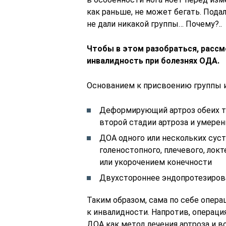
как раньше, не может бегать. Пода
не дали никакой группы… Почему?..
Чтобы в этом разобраться, рассм
инвалидность при болезнях ОДА.
Основанием к присвоению группы 
Деформирующий артроз обеих т
второй стадии артроза и умере
ДОА одного или нескольких суст
голеностопного, плечевого, локте
или укорочением конечности
Двухстороннее эндопротезиров
Таким образом, сама по себе опер
к инвалидности. Напротив, операц
ДОА как метод лечения артроза и в