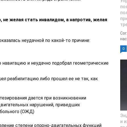
Уп
по
по
пр
 не желая стать инвалидом, а напротив, желая
тр
Сог
нас
оказалась неудачной по какой-то причине:
0
 навигацию и неудачно подобрал геометрические
ел реабилитацию либо прошел ее не так, как
тезирования дается при возникновении
вигательных нарушений, приведших
 больного (ОЖД)
Эн
и 
еление степени опорно-двигательных функций