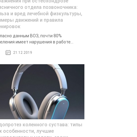
ражнения при остеохондрозе
ясничного отдела позвоночника:
льза и вред лечебной физкультуры,
имеры движений и правила
енировок
ласно данным ВОЗ, почти 80%
еления имеет нарушения в работе...
21.12.2019
допротез коленного сустава: типы
их особенности, лучшие