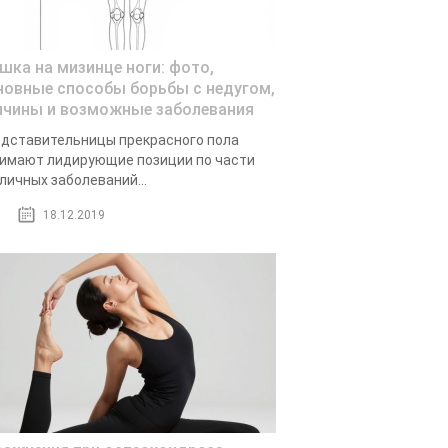
шка на мизинце ноги: фото,
новные способы борьбы с недугом,
ичины и возможные заболевания
дставительницы прекрасного пола
имают лидирующие позиции по части
личных заболеваний...
18.12.2019