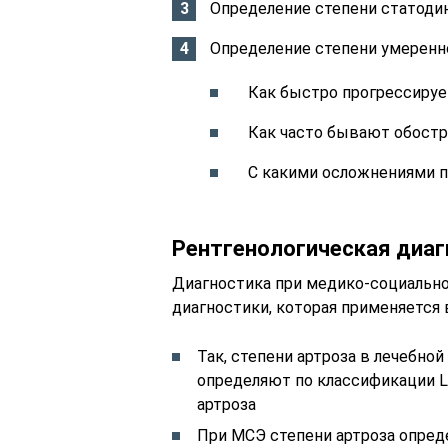
Определение степени статоди
Определение степени умеренн
Как быстро прогрессируе
Как часто бывают обост
С какими осложнениями п
Рентгенологическая диаг
Диагностика при медико-социально
диагностики, которая применяется 
Так, степени артроза в лечебно
определяют по классификации L
артроза
При МСЭ степени артроза опред