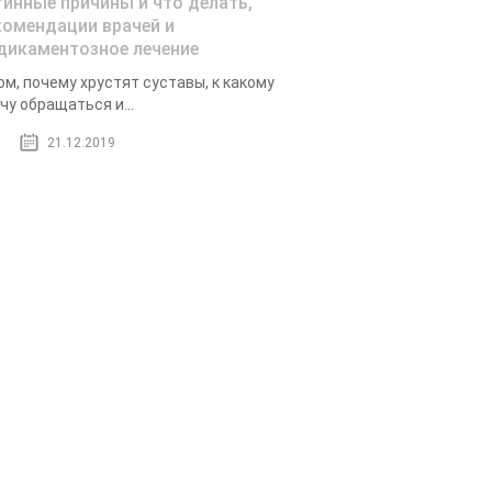
тинные причины и что делать,
комендации врачей и
дикаментозное лечение
ом, почему хрустят суставы, к какому
чу обращаться и...
21.12.2019