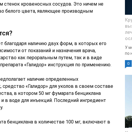
м стенок кровеносных сосудов. Это ничем не
во белого цвета, являющее производным
Кр
вы
тся?
ле
ос
т благодаря наличию двух форм, в которых его
У м
исимости от показаний и назначения врача,
по 
арство как пероральным путем, так и в виде
0
 препарата «Галидор» инструкция по применению.
едполагает наличие определенных
 средство «Галидор» для уколов в своем составе
ства, в котором 50 мг фумарата бенциклана
) и в воде для инъекций. Последний ингредиент
у.
та бенциклана в количестве 100 мг, включают в