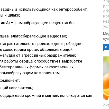
Хр
ра
зводный, использующийся как энтеросорбент,
об
ы и шлаки;
ко
не
тип А) — фомообразующее вещество без
ус
Мед
ющее, влагосберегающее вещество;
сус
во растительного происхождения, обладает
0
ь холестерина крови, обволакивающей
желудка от агрессивных раздражителей;
ля работы сердца, способствует выработке
таблетированных формах лекарственных
формообразующим компонентом;
компонент;
щий наполнитель;
 содержащее кремний и магний, используется как
Хр