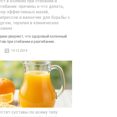
уст в коленях при сгибании и
згибании: причины и что делать,
зор эффективных мазей,
мпрессов и ванночек для борьбы с
дугом, терапия в клинических
ловиях
ики уверяют, что здоровый коленный
тав при сгибании и разгибании...
19.12.2019
устят суставы по всему телу: