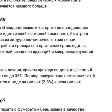
хотя положительных лечебных моментов в
ечается намного больше.
ме
в «Галидор», аналоги которого по определению
е идентичный активный компонент, быстро и
я из жедудочно-кишечного тракта при
 работа препарата в организме происходит в
надежный вазодилатирующий и миорелаксирующий
а в печени, причем проходя ее дважды, первый
тва до 35%. Период полураспада составляет от 6
ится в виде активных (2-3%) и неактивных
е?
епарата с фумаратом бенциклана в качестве