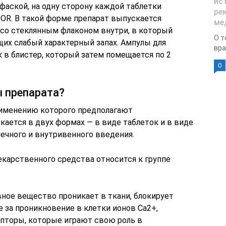
ис
фаской, на одну сторону каждой таблетки
ре
DOR. В такой форме препарат выпускается
ме
со стеклянным флаконом внутри, в который
О т
их слабый характерный запах. Ампулы для
вра
 в блистер, который затем помещается по 2
0
 препарата?
применению которого предполагают
ается в двух формах — в виде таблеток и в виде
ечного и внутривенного введения.
карственного средства относится к группе
вное вещество проникает в ткани, блокирует
 за проникновение в клетки ионов Са2+,
торы, которые играют свою роль в