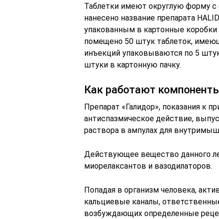
Таблетки имеют округлую форму с 
нанесено название препарата HALI
упакованным в картонные коробки 
помещено 50 штук таблеток, имеющ
инъекций упаковываются по 5 штук
штуки в картонную пачку.
Как работают компоненты
Препарат «Галидор», показания к 
антиспазмическое действие, выпуск
раствора в ампулах для внутримыш
Действующее вещество данного ле
миорелаксантов и вазодилаторов.
Попадая в организм человека, акти
кальциевые каналы, ответственные
возбуждающих определенные рецеп