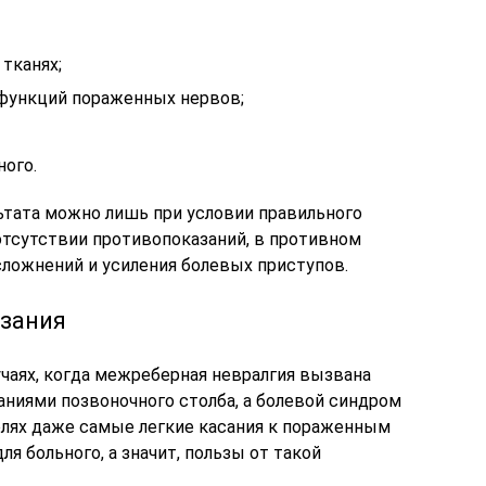
тканях;
функций пораженных нервов;
ного.
ьтата можно лишь при условии правильного
тсутствии противопоказаний, в противном
сложнений и усиления болевых приступов.
азания
чаях, когда межреберная невралгия вызвана
иями позвоночного столба, а болевой синдром
лях даже самые легкие касания к пораженным
я больного, а значит, пользы от такой