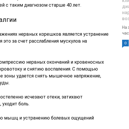
кл
й с таким диагнозом старше 40 лет.
ди
на
во
алгии
На 
час
ажениях нервных корешков является устранение
 это за счет расслабления мускулов на
0
мпрессию нервных окончаний и кровеносных
кровотоку и снятию воспаления. С помощью
е зоны удается снять мышечное напряжение,
уды.
остепенно исчезают отеки, затихают
 уходит боль.
ию мышц и устранению болевых ощущений