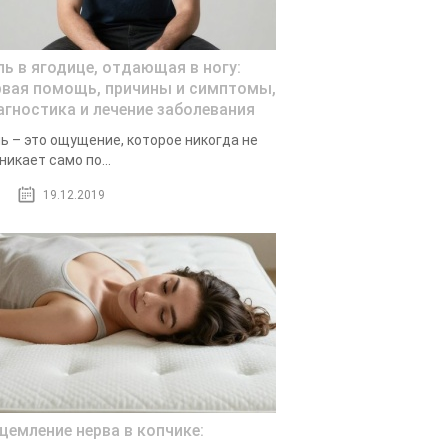
ль в ягодице, отдающая в ногу:
рвая помощь, причины и симптомы,
агностика и лечение заболевания
ь – это ощущение, которое никогда не
никает само по...
19.12.2019
щемление нерва в копчике: