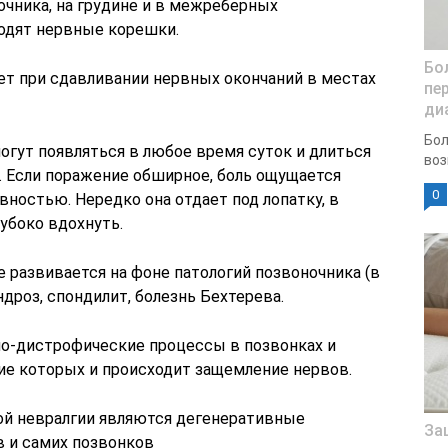
очника, на грудине и в межреберных
ходят нервные корешки.
Бо
ет при сдавливании нервных окончаний в местах
пе
ди
Бол
огут появляться в любое время суток и длиться
воз
. Если поражение обширное, боль ощущается
0
вностью. Нередко она отдает под лопатку, в
лубоко вдохнуть.
 развивается на фоне патологий позвоночника (в
ндроз, спондилит, болезнь Бехтерева.
о-дистрофические процессы в позвонках и
е которых и происходит защемление нервов.
ой невралгии являются дегенеративные
За
 и самих позвонков