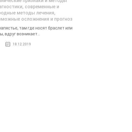
инические признаки и методы
агностики, современные и
родные методы лечения,
зможные осложнения и прогноз
запястье, там где носят браслет или
ы, вдруг возникает...
18.12.2019