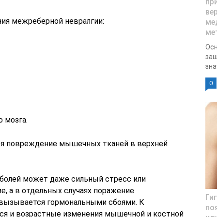
пр
ве
ния межреберной невралгии:
ме
ме
Осн
защ
зна
0
о мозга.
ся повреждение мышечных тканей в верхней
болей может даже сильный стресс или
е, а в отдельных случаях поражение
Ги
вызывается гормональными сбоями. К
по
я и возрастные изменения мышечной и костной